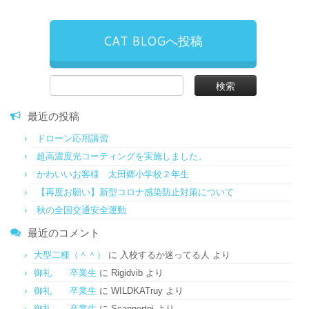
CAT BLOGへ投稿
検
索:
最近の投稿
ドローン応用講習
超高濃度光コーティングを実施しました。
かわいいお客様 太田郷小学校２年生
【再度お願い】新型コロナ感染防止対策について
秋の全国交通安全運動
最近のコメント
大型二種（＾＾）
に
入校するか迷ってる人
より
御礼 卒業生
に
Rigidvib
より
御礼 卒業生
に
WILDKATruy
より
御礼 卒業生
に
Scannertpi
より