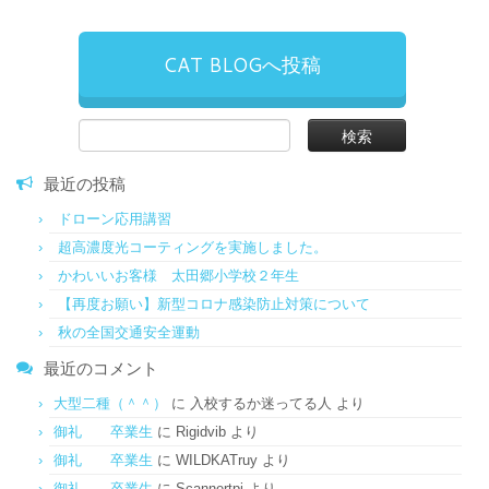
CAT BLOGへ投稿
検
索:
最近の投稿
ドローン応用講習
超高濃度光コーティングを実施しました。
かわいいお客様 太田郷小学校２年生
【再度お願い】新型コロナ感染防止対策について
秋の全国交通安全運動
最近のコメント
大型二種（＾＾）
に
入校するか迷ってる人
より
御礼 卒業生
に
Rigidvib
より
御礼 卒業生
に
WILDKATruy
より
御礼 卒業生
に
Scannertpi
より