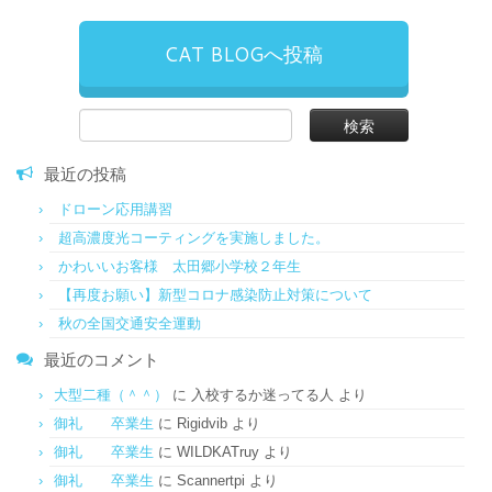
CAT BLOGへ投稿
検
索:
最近の投稿
ドローン応用講習
超高濃度光コーティングを実施しました。
かわいいお客様 太田郷小学校２年生
【再度お願い】新型コロナ感染防止対策について
秋の全国交通安全運動
最近のコメント
大型二種（＾＾）
に
入校するか迷ってる人
より
御礼 卒業生
に
Rigidvib
より
御礼 卒業生
に
WILDKATruy
より
御礼 卒業生
に
Scannertpi
より