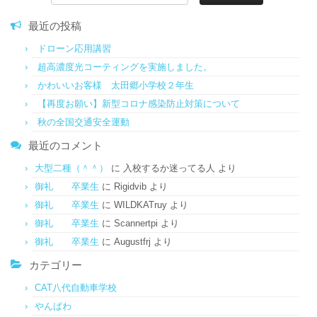
索:
最近の投稿
ドローン応用講習
超高濃度光コーティングを実施しました。
かわいいお客様 太田郷小学校２年生
【再度お願い】新型コロナ感染防止対策について
秋の全国交通安全運動
最近のコメント
大型二種（＾＾）
に
入校するか迷ってる人
より
御礼 卒業生
に
Rigidvib
より
御礼 卒業生
に
WILDKATruy
より
御礼 卒業生
に
Scannertpi
より
御礼 卒業生
に
Augustfrj
より
カテゴリー
CAT八代自動車学校
やんぱわ