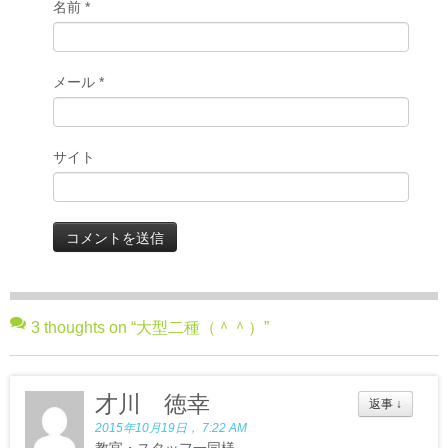
名前
*
メール
*
サイト
3 thoughts on “
大型二種（＾＾）
”
才川 徳幸
返事
↓
2015年10月19日， 7:22 AM