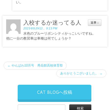
い。
入校するか迷ってる人
返事
↓
2023年9月4日， 9:13 PM
水色のブルーリボンシティかっこいいですね。
他に一台の教習車は車種は何でしょうか？
←
やんぱわ10月号 秀岳館高校体育祭
ありがとうございました。
→
CAT BLOGへ投稿
検