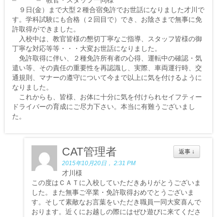
教官・スタッフ一同様
９日(金）まで大型２種合宿免許でお世話になりました才川で
す。学科試験にも合格（２回目で）でき、お陰さまで無事に免
許取得ができました。
入校中は、教官皆様の懇切丁寧なご指導、スタッフ皆様の御
丁寧な対応等等・・・大変お世話になりました。
免許取得に伴い、２種免許所有者の心得、運転中の確認・気
遣い等、その責任の重要性を再認識し、実際、車両運行時、交
通規則、マナーの遵守について今まで以上に気を付けるように
なりました。
これからも、皆様、お体に十分に気を付けられセイフティー
ドライバーの育成にご尽力下さい。本当に有難うございまし
た。
CAT管理者
返事
↓
2015年10月20日， 2:31 PM
才川様
この度はＣＡＴに入校していただきありがとうございま
した。また無事ご卒業・免許取得おめでとうございま
す。そして素敵なお言葉をいただき職員一同大変喜んで
おります。近くにお越しの際にはぜひ遊びに来てくださ