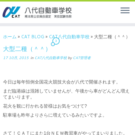
ホーム
»
CAT BLOG
»
CAT八代自動車学校
»
大型二種（＾＾）
3
大型二種（＾＾）
17 10月, 2015
in
CAT八代自動車学校
by
CAT管理者
今日は毎年恒例全国花火競技大会が八代で開催されます。
まだ臨港線は混雑していませんが、午後から車がどんどん増え
てまいります。
花火を観に行かれる皆様はお気をつけて?
駐車場も昨年よりさらに増えているみたいですよ。
さて！ＣＡＴにまた1台ＮＥＷ教習車がやってまいりました。